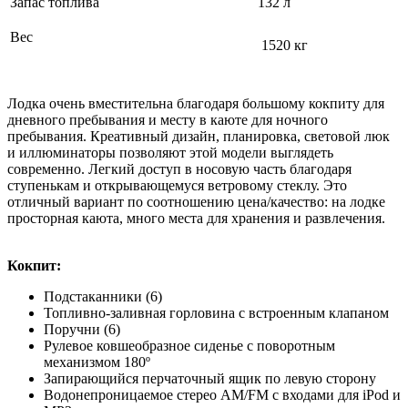
Запас топлива
132 л
Вес
1520 кг
Лодка очень вместительна благодаря большому кокпиту для
дневного пребывания и месту в каюте для ночного
пребывания. Креативный дизайн, планировка, световой люк
и иллюминаторы позволяют этой модели выглядеть
современно. Легкий доступ в носовую часть благодаря
ступенькам и открывающемуся ветровому стеклу. Это
отличный вариант по соотношению цена/качество: на лодке
просторная каюта, много места для хранения и развлечения.
Кокпит:
Подстаканники (6)
Топливно-заливная горловина с встроенным клапаном
Поручни (6)
Рулевое ковшеобразное сиденье с поворотным
механизмом 180º
Запирающийся перчаточный ящик по левую сторону
Водонепроницаемое стерео AM/FM с входами для iPod и